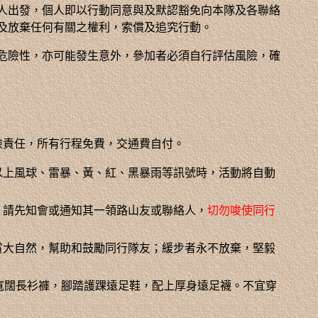
人出發，個人即以行動同意與及默認豁免向本隊及各聯絡
及放棄任何有關之權利，索償及追究行動。
危險性，亦可能發生意外，參加者必須自行評估風險，確
險責任，所有行程免費，交通費自付。
以上風球、雷暴、黃、紅、黑暴雨等訊號時，活動將自動
，請先知會或通知其一領路山友或聯絡人，
切勿唆使同行
賞大自然，幫助和鼓勵同行隊友；緩步者永不放棄，堅毅
寬闊長衫褲，腳踏護踝遠足鞋，配上厚身遠足襪。不宜穿