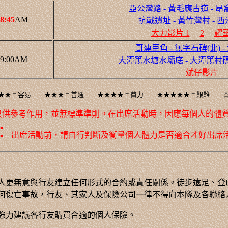
亞公灣路 - 黃毛應古道 - 昂窩
8:45
AM
抗戰遺址 - 黃竹灣村 - 
大力影片 1
2
耀華
哥連臣角 - 無字石碑(北) -
9:00AM
大潭篤水塘水壩底 - 大潭篤村碼
斌仔影片
★★ = 容易 ★★★ = 普通 ★★★★ = 費力 ★★★★★ = 艱難 ☆ 
只供參考作用，並無標準準則。在出席活動時，因應每個人的體
：
出席活動前，請自行判斷及衡量個人體力是否適合才好出席
人更無意與行友建立任何形式的合約或責任關係。徒步遠足、登
何傷亡事故，行友、其家人及保險公司一律不得向本隊及各聯絡
強力建議各行友購買合適的個人保險。