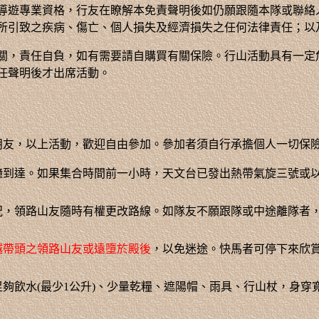
導遊專業資格，行友在瞭解本免責聲明後如仍願跟隨本隊或聯絡
所引致之疾病、傷亡、個人損失及經濟損失之任何法律責任；以
關，責任自負，如有需要請自購買有關保險。行山活動具有一定
任聲明後才出席活動。
朋友，以上活動，歡迎自由參加。參加者須自行承擔個人一切保
鐘到達。如果集合時間前一小時，天文台已發出熱帶氣旋三號或
況，領路山友隨時有權更改路線。如隊友不願跟隊或中途離隊者
越帶頭之領路山友或遠墮於殿後
，以免迷途。快馬者可停下來欣
夠飲水(最少1公升)、少量乾糧、遮陽帽、雨具、行山杖，身穿