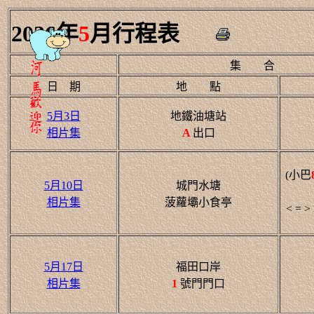
2026年
5
月行程表
集 合
日 期
地 點
5月3日
地鐵油塘站
相片集
A
出口
(小巴
5月10日
城門水塘
相片集
菠蘿壩小食亭
< =
5月17日
福田口岸
相片集
1
號門門口