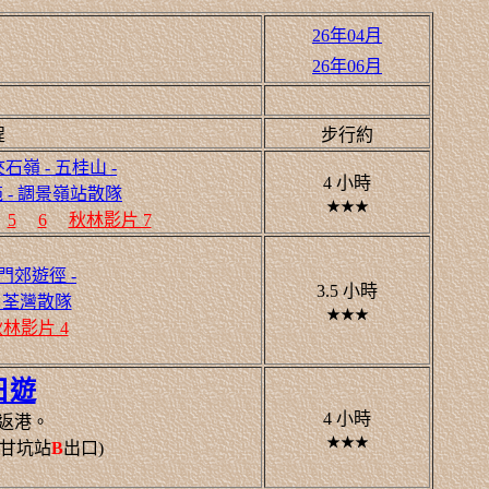
26年04月
26年06月
程
步行約
夾石嶺 - 五桂山 -
4 小時
苑 - 調景嶺站散隊
★★★
5
6
秋林影片 7
龍門郊遊徑 -
3.5 小時
- 荃灣散隊
★★★
林影片 4
日遊
4 小時
返港。
★★★
甘坑站
B
出口)