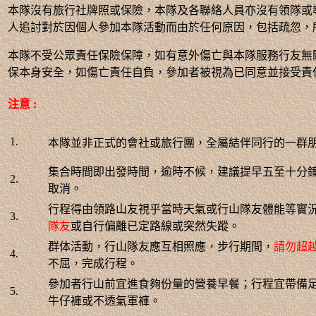
本隊沒有旅行社牌照或保險，本隊及各聯絡人員亦沒有領隊或
人追討對於因個人參加本隊活動而由於任何原因，包括疏忽，
本隊不受公眾責任保險保障，如有意外傷亡與本隊服務行友無
保本身安全，如傷亡責任自負，參加者被視為已同意並接受責
注意 :
1.
本隊並非正式的會社或旅行團，全屬結伴同行的一群
集合時間即出發時間，逾時不候，建議提早五至十分
2.
取消。
行程得由領路山友視乎當時天氣或行山隊友體能等實
3.
隊友
或自行偏離已定路線或突然失蹤。
群体活動，行山隊友應互相照應，步行期間，
請勿超
4.
不屈，完成行程。
參加者行山前宜進食夠份量的營養早餐；行程宜帶備足
5.
牛仔褲或不透氣軍褲。