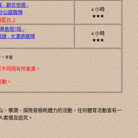
 - 劉氏世居 -
4 小時
西沙公路散隊
★★★
影片 3
 港島徑7段 -
4 小時
頭 - 大潭道散隊
★★★
= 半星
質不同而有所差異。
活動。
山、攀澗、探險是極秏體力的活動，任何體育活動皆有一
人索償及追究。