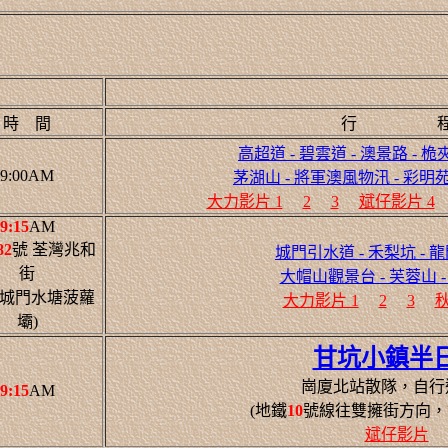
時 間
行 
高超道 - 碧雲道 - 澳景路 - 桅
9:00AM
茅湖山 - 將軍澳風物汛 - 彩明
大力影片 1
2
3
斌仔影片 4
9:15
AM
82
號 荃灣兆和
城門引水道 - 禾梨坑 - 
街
大帽山觀景台 - 芙蓉山 
 > 城門水塘菠蘿
大力影片 1
2
3
秋
壩)
甘坑小鎮半
崗廈北站散隊，自行
9:15
AM
(地鐵
10
號線往雙擁街方向，
斌仔影片